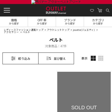
価格
OFF 率
ブランド
カテゴリ
から探す
から探す
から探す
から探す
レディースファッション通販トップ
アウトレットトップ
jouetie(ジュエティ)
アクセサリー
ベルト
ベルト
対象商品：
47件
表示
絞り込み
並び替え
SOLD OUT