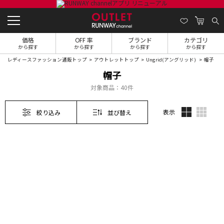
価格
OFF 率
ブランド
カテゴリ
から探す
から探す
から探す
から探す
レディースファッション通販トップ
アウトレットトップ
Ungrid(アングリッド)
帽子
帽子
対象商品：
40件
表示
絞り込み
並び替え