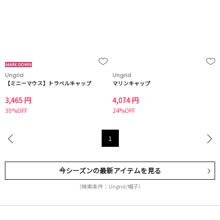
Ungrid
Ungrid
【ミニーマウス】トラベルキャップ
マリンキャップ
3,465 円
4,074 円
30%OFF
24%OFF
1
今シーズンの最新アイテムを見る
（検索条件：Ungrid/帽子）