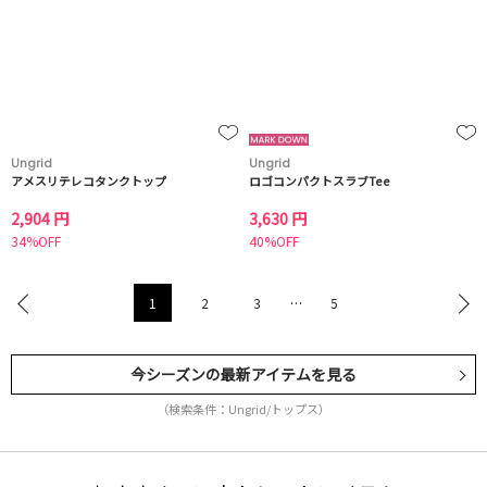
Ungrid
Ungrid
アメスリテレコタンクトップ
ロゴコンパクトスラブTee
2,904 円
3,630 円
34%OFF
40%OFF
1
2
3
…
5
今シーズンの最新アイテムを見る
（検索条件：Ungrid/トップス）