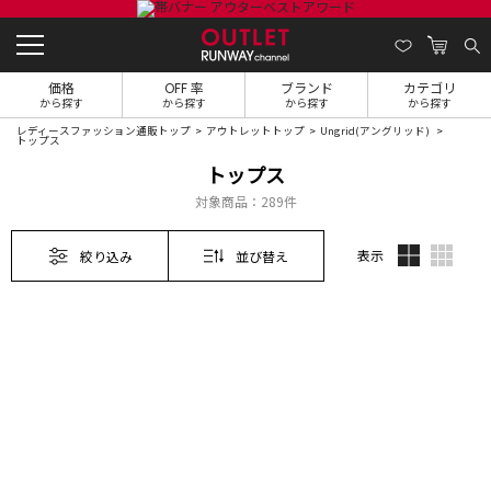
価格
OFF 率
ブランド
カテゴリ
から探す
から探す
から探す
から探す
レディースファッション通販トップ
アウトレットトップ
Ungrid(アングリッド)
トップス
トップス
対象商品：
289件
表示
絞り込み
並び替え