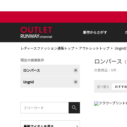
新作からさがす
レディースファッション通販トップ
アウトレットトップ
Ungri
ロンパース
現在の検索条件
（
対象商品：
6
件
ロンパース
Ungrid
並べ替え
おすす
最新アイテムを見る