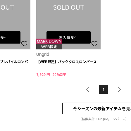
 OUT
SOLD OUT
荷受付
再入荷受付
Ungrid
オープンパイルロンパ
【WEB限定】バッククロスロンパース
7,920 円
20%OFF
1
今シーズンの最新アイテムを見
（検索条件：Ungrid/ロンパース）