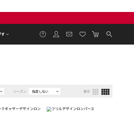
がす
シーズン
指定しない
表示