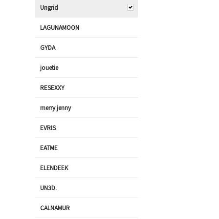
Ungrid
LAGUNAMOON
GYDA
jouetie
RESEXXY
merry jenny
EVRIS
EATME
ELENDEEK
UN3D.
CALNAMUR