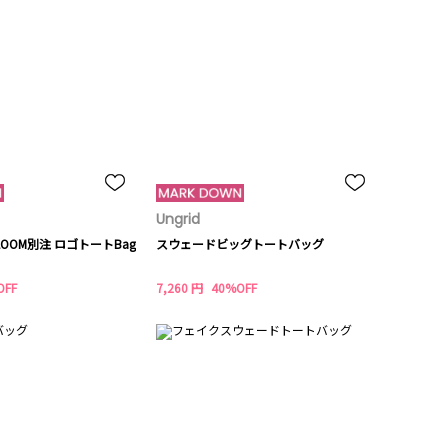
Ungrid
HE LOOM別注 ロゴトートBag
スウェードビッグトートバッグ
OFF
7,260 円
40%OFF