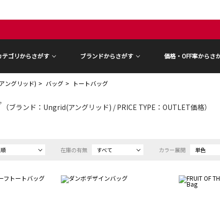
カテゴリからさがす
ブランドからさがす
価格・OFF率からさ
d(アングリッド)
バッグ
トートバッグ
グ
（ブランド：Ungrid(アングリッド) / PRICE TYPE：OUTLET価格）
め順
在庫の有無
すべて
カラー展開
単色