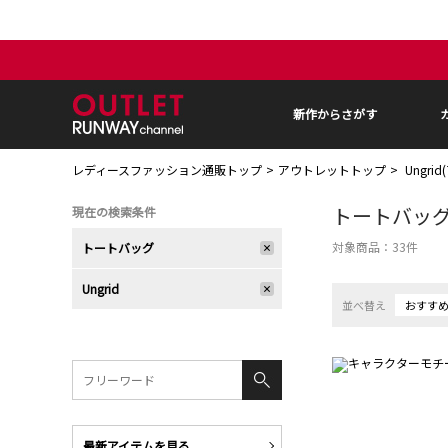
新作からさがす
レディースファッション通販トップ
アウトレットトップ
Ungri
トートバッ
現在の検索条件
対象商品：
33
件
トートバッグ
Ungrid
並べ替え
おすす
最新アイテムを見る