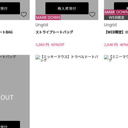
荷受付
再入荷受付
Ungrid
Ungrid
ートBAG
ストライプトートバッグ
【WEB限定】
3,960 円
60%OFF
2,640 円
40%
 OUT
荷受付