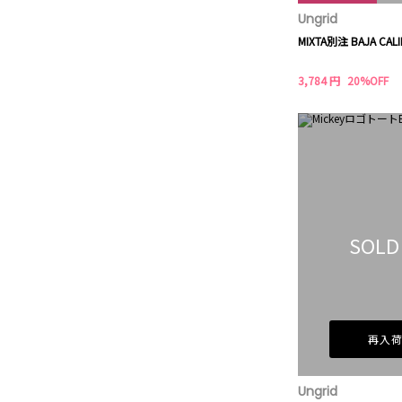
Ungrid
MIXTA別注 BAJA CALI
3,784 円
20%OFF
SOLD
再入
Ungrid