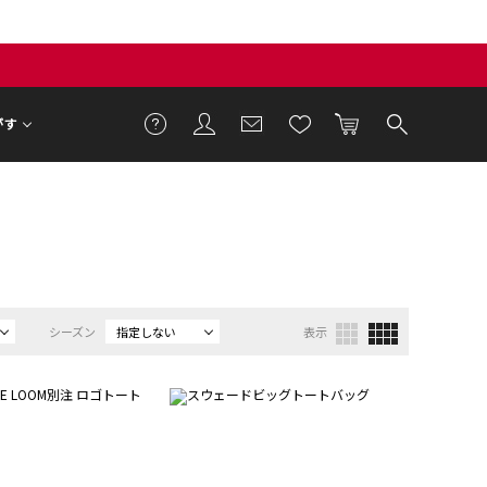
がす
シーズン
指定しない
表示