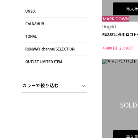
再入
UN3D.
CALNAMUR
Ungrid
RUSSELL別注 ロゴト
TONAL
4,400 円
20%OFF
RUNWAY channel SELECTION
OUTLET LIMITED ITEM
カラーで絞り込む
SOLD
再入