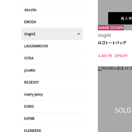
dazzlin
再入
EMODA
Ungrid
Ungrid
ロゴトートバッグ
LAGUNAMOON
4,400 円
20%OFF
GYDA
jouetie
RESEXXY
merry jenny
EVRIS
SOLD
EATME
ELENDEEK