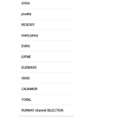
GYDA
jouetie
RESEXXY
merry jenny
EVRIS
EATME
ELENDEEK
UN3D.
CALNAMUR
TONAL
RUNWAY channel SELECTION