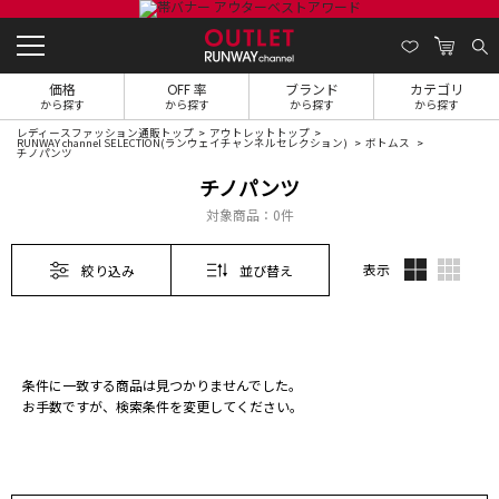
価格
OFF 率
ブランド
カテゴリ
から探す
から探す
から探す
から探す
レディースファッション通販トップ
アウトレットトップ
RUNWAY channel SELECTION(ランウェイチャンネルセレクション)
ボトムス
チノパンツ
チノパンツ
対象商品：
0件
表示
絞り込み
並び替え
条件に一致する商品は見つかりませんでした。
お手数ですが、検索条件を変更してください。