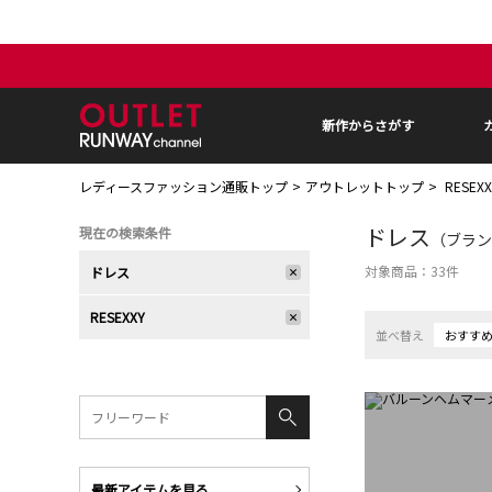
新作からさがす
レディースファッション通販トップ
アウトレットトップ
RESEX
ドレス
現在の検索条件
（ブランド
対象商品：
33
件
ドレス
RESEXXY
並べ替え
おすす
最新アイテムを見る