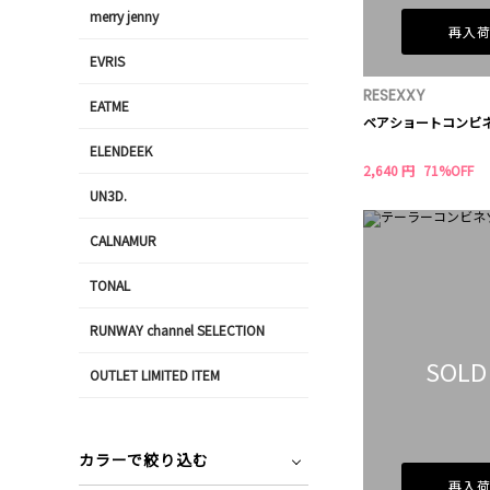
merry jenny
再入
EVRIS
RESEXXY
EATME
ベアショートコンビ
ELENDEEK
2,640 円
71%OFF
UN3D.
CALNAMUR
TONAL
RUNWAY channel SELECTION
SOLD
OUTLET LIMITED ITEM
カラーで絞り込む
再入