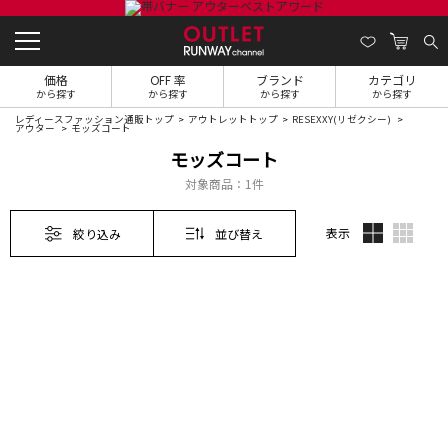
価格
OFF 率
ブランド
カテゴリ
から探す
から探す
から探す
から探す
レディースファッション通販トップ
アウトレットトップ
RESEXXY(リゼクシー)
アウター
モッズコート
モッズコート
対象商品：
1件
表示
絞り込み
並び替え