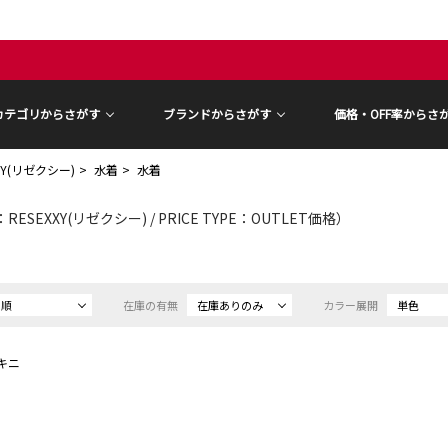
カテゴリからさがす
ブランドからさがす
価格・OFF率からさ
XY(リゼクシー)
水着
水着
ESEXXY(リゼクシー) / PRICE TYPE：OUTLET価格）
め順
在庫の有無
在庫ありのみ
カラー展開
単色