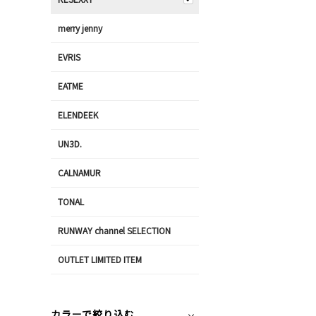
merry jenny
EVRIS
EATME
ELENDEEK
UN3D.
CALNAMUR
TONAL
RUNWAY channel SELECTION
OUTLET LIMITED ITEM
カラーで絞り込む