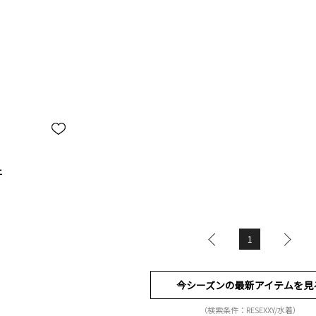
ニ
1
今シーズンの最新アイテムを見
（検索条件：RESEXXY/水着）