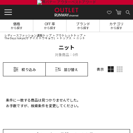
価格
OFF 率
ブランド
カテゴリ
から探す
から探す
から探す
から探す
レディースファッション通販トップ
アウトレットトップ
The Dayz tokyo(ザ デイズ トウキョウ)
トップス
ニット
ニット
対象商品：
0件
表示
絞り込み
並び替え
条件に一致する商品は見つかりませんでした。
お手数ですが、検索条件を変更してください。