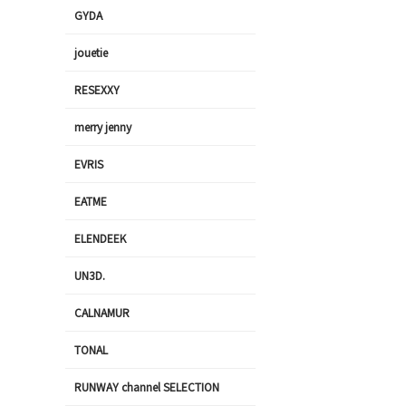
GYDA
jouetie
RESEXXY
merry jenny
EVRIS
EATME
ELENDEEK
UN3D.
CALNAMUR
TONAL
RUNWAY channel SELECTION