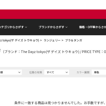
カテゴリからさがす
ブランドからさがす
価格・OFF率からさ
ayz tokyo(ザ デイズ トウキョウ)
ランジェリー
ブラ＆タンガ
ガ
（ブランド：The Dayz tokyo(ザ デイズ トウキョウ) / PRICE TYPE
め順
在庫の有無
すべて
カラー展開
単色
条件に一致する商品は見つかりませんでした。お手数ですが