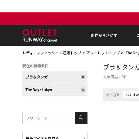
新作からさがす
レディースファッション通販トップ
アウトレットトップ
The D
ブラ＆タン
現在の検索条件
対象商品：
0
件
ブラ＆タンガ
The Dayz tokyo
並べ替え
おすす
最新アイテムを見る