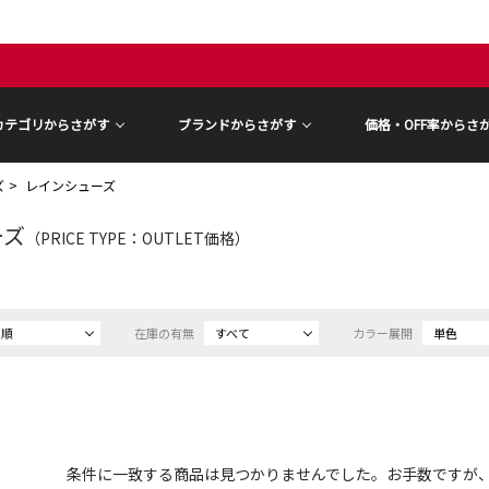
カテゴリからさがす
ブランドからさがす
価格・OFF率からさ
ズ
レインシューズ
ーズ
（PRICE TYPE：OUTLET価格）
め順
在庫の有無
すべて
カラー展開
単色
条件に一致する商品は見つかりませんでした。お手数ですが