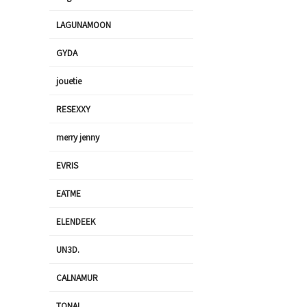
LAGUNAMOON
GYDA
jouetie
RESEXXY
merry jenny
EVRIS
EATME
ELENDEEK
UN3D.
CALNAMUR
TONAL