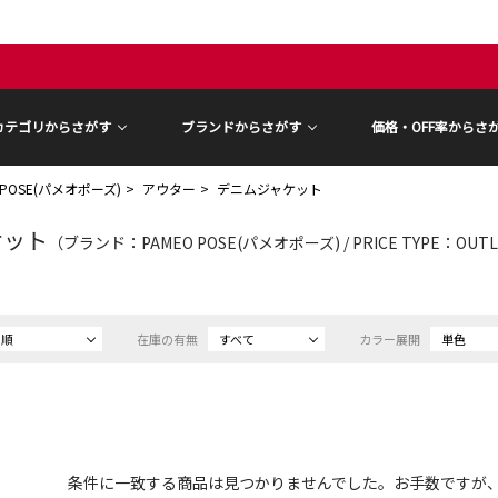
カテゴリからさがす
ブランドからさがす
価格・OFF率からさ
 POSE(パメオポーズ)
アウター
デニムジャケット
ケット
（ブランド：PAMEO POSE(パメオポーズ) / PRICE TYPE：OU
め順
在庫の有無
すべて
カラー展開
単色
条件に一致する商品は見つかりませんでした。お手数ですが