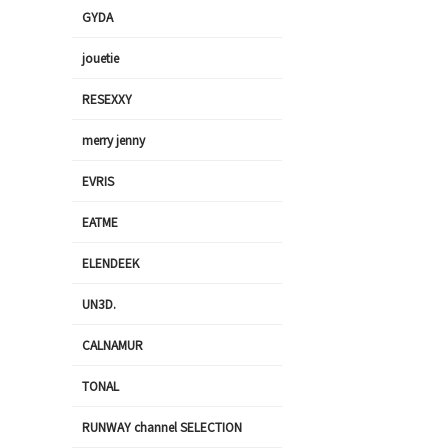
GYDA
jouetie
RESEXXY
merry jenny
EVRIS
EATME
ELENDEEK
UN3D.
CALNAMUR
TONAL
RUNWAY channel SELECTION