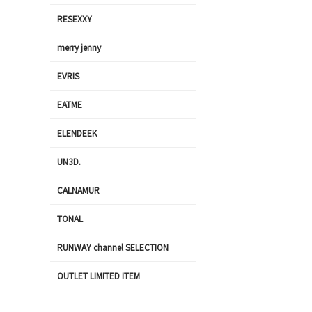
RESEXXY
merry jenny
EVRIS
EATME
ELENDEEK
UN3D.
CALNAMUR
TONAL
RUNWAY channel SELECTION
OUTLET LIMITED ITEM