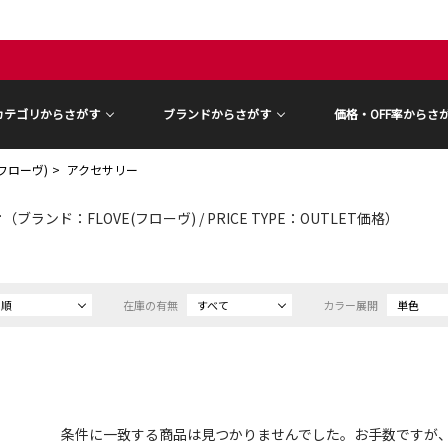
カテゴリからさがす
ブランドからさがす
価格・OFF率からさ
(フローヴ)
アクセサリー
ー
（ブランド：FLOVE(フローヴ) / PRICE TYPE：OUTLET価格）
め順
在庫の有無
すべて
カラー展開
単色
条件に一致する商品は見つかりませんでした。お手数ですが