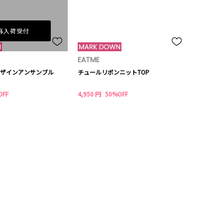
再入荷受付
EATME
ザインアンサンブル
チュールリボンニットTOP
OFF
4,950 円
50%OFF