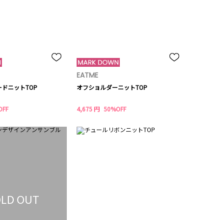
EATME
ードニットTOP
オフショルダーニットTOP
OFF
4,675 円
50%OFF
LD OUT