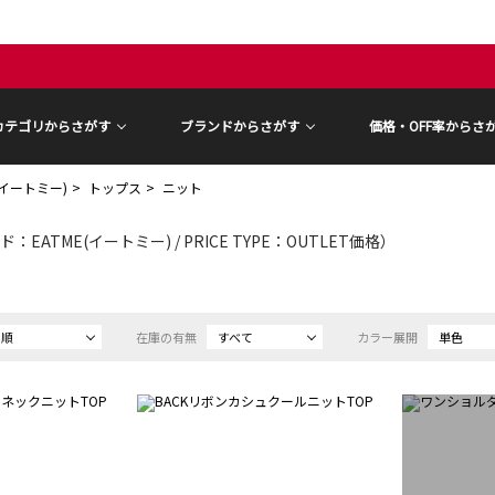
カテゴリからさがす
ブランドからさがす
価格・OFF率からさ
E(イートミー)
トップス
ニット
：EATME(イートミー) / PRICE TYPE：OUTLET価格）
め順
在庫の有無
すべて
カラー展開
単色