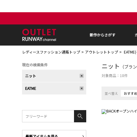
新作からさがす
レディースファッション通販トップ
アウトレットトップ
EATM
ニット
現在の検索条件
（ブランド
対象商品：
18
件
ニット
EATME
並べ替え
おすす
最新アイテムを見る