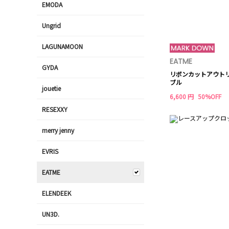
EMODA
Ungrid
LAGUNAMOON
EATME
GYDA
リボンカットアウト
ブル
jouetie
6,600 円
50%OFF
RESEXXY
merry jenny
EVRIS
EATME
ELENDEEK
UN3D.