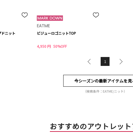
EATME
プドニット
ビジューロゴニットTOP
4,950 円
50%OFF
1
今シーズンの最新アイテムを見
（検索条件：EATME/ニット）
おすすめのアウトレット