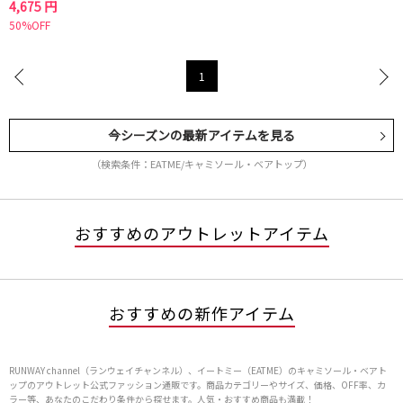
4,675 円
50%OFF
1
今シーズンの最新アイテムを見る
（検索条件：EATME/キャミソール・ベアトップ）
おすすめのアウトレットアイテム
おすすめの新作アイテム
RUNWAY channel（ランウェイチャンネル）、イートミー（EATME）のキャミソール・ベアト
ップのアウトレット公式ファッション通販です。商品カテゴリーやサイズ、価格、OFF率、カ
ラー等、あなたのこだわり条件から探せます。人気・おすすめ商品も満載！