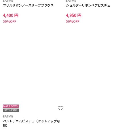
EATME
EATME
フリルリボンノースリーブブラウス
ショルダーリボンベアビスチェ
4,400 円
4,950 円
50%OFF
50%OFF
EATME
ベルトデニムビスチェ（セットアップ可
能）