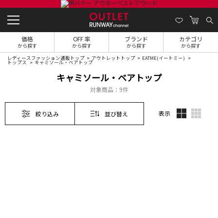
価格
OFF 率
ブランド
カテゴリ
から探す
から探す
から探す
から探す
レディースファッション通販トップ
アウトレットトップ
EATME(イートミー)
トップス
キャミソール・ベアトップ
キャミソール・ベアトップ
対象商品：
9件
表示
絞り込み
並び替え