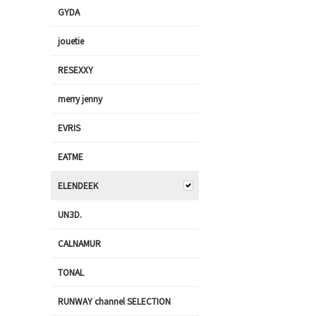
GYDA
jouetie
RESEXXY
merry jenny
EVRIS
EATME
ELENDEEK
UN3D.
CALNAMUR
TONAL
RUNWAY channel SELECTION