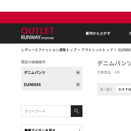
新作からさがす
レディースファッション通販トップ
アウトレットトップ
ELEN
デニムパン
現在の検索条件
対象商品：
0
件
デニムパンツ
ELENDEEK
並べ替え
おすす
最新アイテムを見る