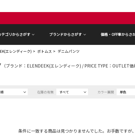
カテゴリからさがす
ブランドからさがす
価格・OFF率からさ
DEEK(エレンディーク)
ボトムス
デニムパンツ
ツ
（ブランド：ELENDEEK(エレンディーク) / PRICE TYPE：OUTLET
め順
在庫の有無
すべて
カラー展開
単色
条件に一致する商品は見つかりませんでした。お手数ですが