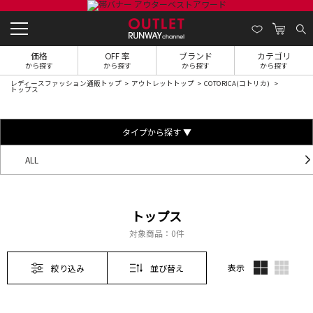
価格
OFF 率
ブランド
カテゴリ
から探す
から探す
から探す
から探す
レディースファッション通販トップ
アウトレットトップ
COTORICA(コトリカ)
トップス
タイプから探す ▼
ALL
トップス
対象商品：
0件
表示
絞り込み
並び替え