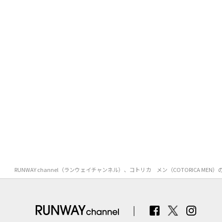
RUNWAY channel（ランウェイチャンネル）、コトリカ メン（COTORIC