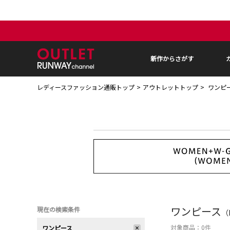
新作からさがす
レディースファッション通販トップ
アウトレットトップ
ワンピ
ワンピース
現在の検索条件
（
対象商品：
0
件
ワンピース