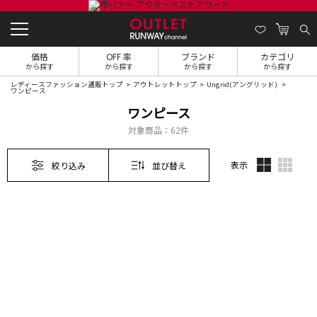
価格
OFF 率
ブランド
カテゴリ
から探す
から探す
から探す
から探す
レディースファッション通販トップ
アウトレットトップ
Ungrid(アングリッド)
ワンピース
ワンピース
対象商品：
62件
表示
絞り込み
並び替え