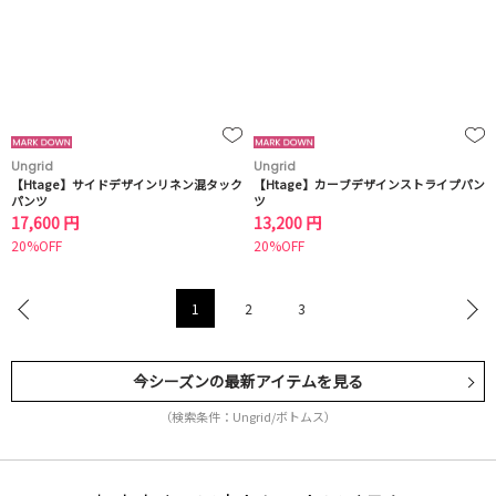
Ungrid
Ungrid
【Htage】サイドデザインリネン混タック
【Htage】カーブデザインストライプパン
パンツ
ツ
17,600 円
13,200 円
20%OFF
20%OFF
1
2
3
今シーズンの最新アイテムを見る
（検索条件：Ungrid/ボトムス）