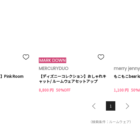
MERCURYDUO
merry jenny
】Pink Room
【ディズニーコレクション】おしゃれキ
もこもこbear kni
ャット/ ルームウェアセットアップ
8,800 円
50%OFF
1,100 円
50%
1
（検索条件：ルームウェア）