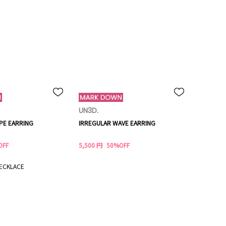
UN3D.
PE EARRING
IRREGULAR WAVE EARRING
OFF
5,500 円
50%OFF