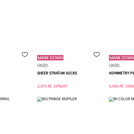
UN3D.
UN3D.
SHEER STRATUM SOCKS
ASYMMETRY PI
2,475 円
50%OFF
9,900 円
50%