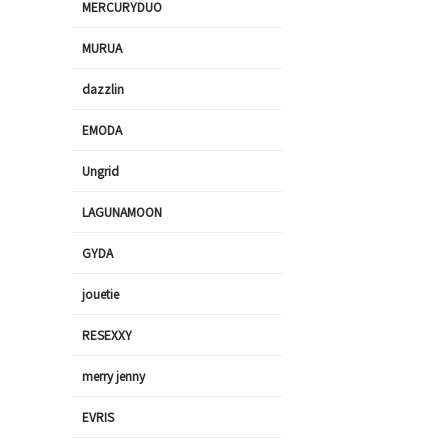
MERCURYDUO
MURUA
dazzlin
EMODA
Ungrid
LAGUNAMOON
GYDA
jouetie
RESEXXY
merry jenny
EVRIS