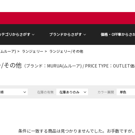
カテゴリからさがす
ブランドからさがす
価格・OFF率からさ
A(ムルーア)
ランジェリー
ランジェリー/その他
/その他
（ブランド：MURUA(ムルーア) / PRICE TYPE：OUTLET
め順
在庫の有無
在庫ありのみ
カラー展開
単色
条件に一致する商品は見つかりませんでした。お手数ですが