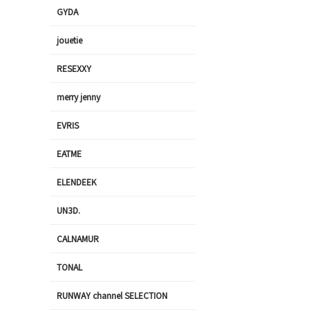
GYDA
jouetie
RESEXXY
merry jenny
EVRIS
EATME
ELENDEEK
UN3D.
CALNAMUR
TONAL
RUNWAY channel SELECTION