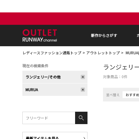
新作からさがす
レディースファッション通販トップ
アウトレットトップ
MURU
ランジェリー
現在の検索条件
対象商品：
0
件
ランジェリー/その他
MURUA
並べ替え
おすす
最新アイテムを見る