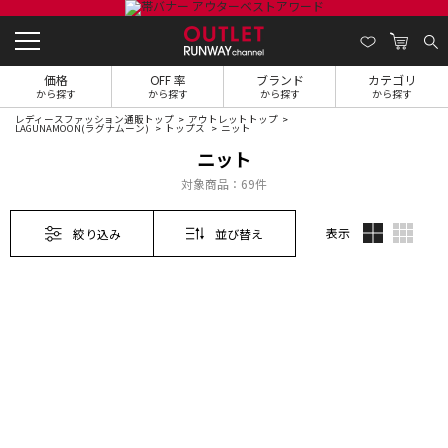
価格
OFF 率
ブランド
カテゴリ
から探す
から探す
から探す
から探す
レディースファッション通販トップ
アウトレットトップ
LAGUNAMOON(ラグナムーン)
トップス
ニット
ニット
対象商品：
69件
表示
絞り込み
並び替え