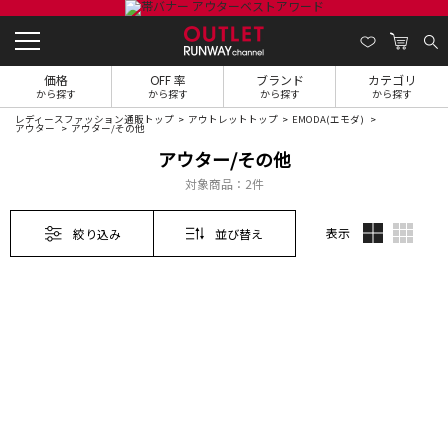
価格
OFF 率
ブランド
カテゴリ
から探す
から探す
から探す
から探す
レディースファッション通販トップ
アウトレットトップ
EMODA(エモダ)
アウター
アウター/その他
アウター/その他
対象商品：
2件
表示
絞り込み
並び替え