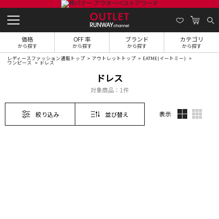
価格
OFF 率
ブランド
カテゴリ
から探す
から探す
から探す
から探す
レディースファッション通販トップ
アウトレットトップ
EATME(イートミー)
ワンピース
ドレス
ドレス
対象商品：
1件
表示
絞り込み
並び替え