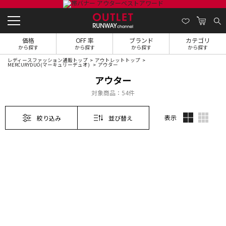
価格
OFF 率
ブランド
カテゴリ
から探す
から探す
から探す
から探す
レディースファッション通販トップ
アウトレットトップ
MERCURYDUO(マーキュリーデュオ)
アウター
アウター
対象商品：
54件
表示
絞り込み
並び替え