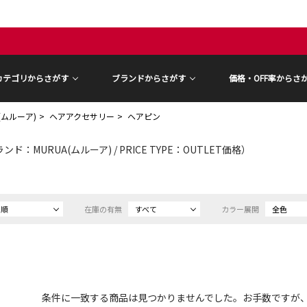
カテゴリからさがす
ブランドからさがす
価格・OFF率からさ
A(ムルーア)
ヘアアクセサリー
ヘアピン
ンド：MURUA(ムルーア) / PRICE TYPE：OUTLET価格）
め順
在庫の有無
すべて
カラー展開
全色
条件に一致する商品は見つかりませんでした。お手数ですが