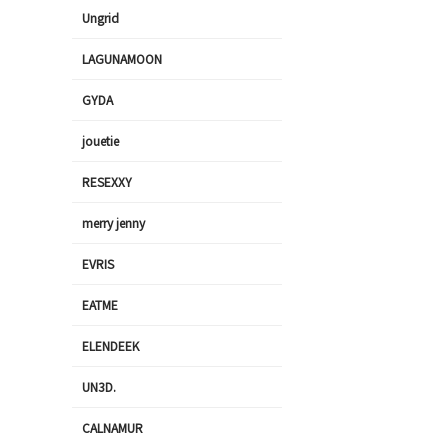
Ungrid
LAGUNAMOON
GYDA
jouetie
RESEXXY
merry jenny
EVRIS
EATME
ELENDEEK
UN3D.
CALNAMUR