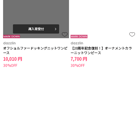
再入荷受付
dazzlin
dazzlin
オフショルファードッキングニットワンピ
【20周年記念復刻！】オーナメントカラ
ース
ーニットワンピース
10,010 円
7,700 円
30%OFF
30%OFF