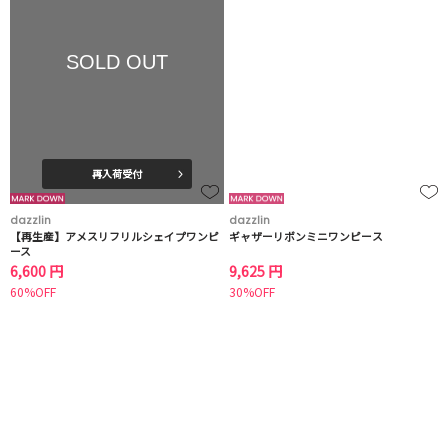
SOLD OUT
再入荷受付
dazzlin
dazzlin
【再生産】アメスリフリルシェイプワンピ
ギャザーリボンミニワンピース
ース
6,600 円
9,625 円
60%OFF
30%OFF