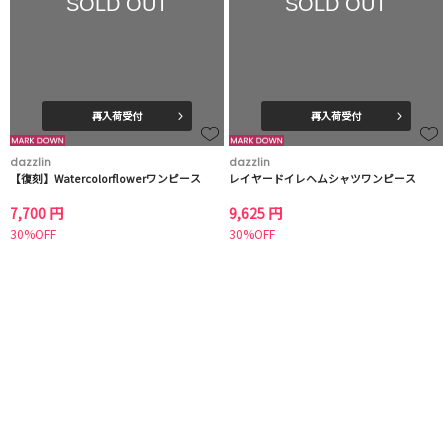
SOLD OUT
SOLD OUT
再入荷受付
再入荷受付
dazzlin
dazzlin
【復刻】Watercolorflowerワンピース
レイヤードイレヘムシャツワンピース
7,700 円
9,625 円
30%OFF
30%OFF