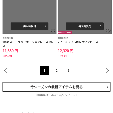
再入荷受付
再入荷受付
dazzlin
dazzlin
2WAYスリーブバリエーションレースドレ
2ピースフリルボレロワンピース
ス
11,550 円
12,320 円
30%OFF
30%OFF
1
2
3
今シーズンの最新アイテムを見る
（検索条件：dazzlin/ワンピース）