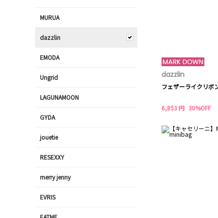
MURUA
dazzlin
EMODA
dazzlin
Ungrid
フェザーライクリボン
LAGUNAMOON
6,853 円
30%OFF
GYDA
jouetie
RESEXXY
merry jenny
EVRIS
EATME