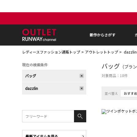
新作からさがす
レディースファッション通販トップ
アウトレットトップ
dazzl
バッグ
現在の検索条件
（ブランド
対象商品：
18
件
バッグ
dazzlin
並べ替え
おすす
最新アイテムを見る