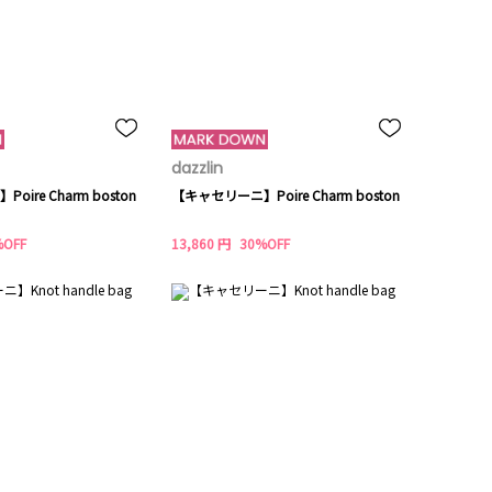
dazzlin
ire Charm boston
【キャセリーニ】Poire Charm boston
%OFF
13,860 円
30%OFF