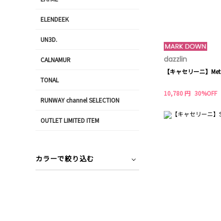
ELENDEEK
UN3D.
dazzlin
CALNAMUR
【キャセリーニ】Metal h
TONAL
10,780 円
30%OFF
RUNWAY channel SELECTION
OUTLET LIMITED ITEM
カラーで絞り込む