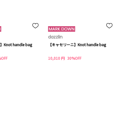
dazzlin
ot handle bag
【キャセリーニ】Knot handle bag
%OFF
10,010 円
30%OFF