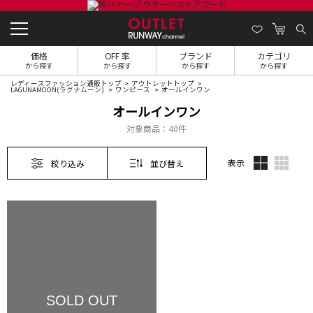
価格
OFF 率
ブランド
カテゴリ
から探す
から探す
から探す
から探す
レディースファッション通販トップ
アウトレットトップ
LAGUNAMOON(ラグナムーン)
ワンピース
オールインワン
オールインワン
対象商品：
40件
表示
絞り込み
並び替え
SOLD OUT