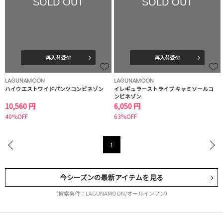
SOLD OUT
SOLD OUT
再入荷受付
再入荷受付
LAGUNAMOON
LAGUNAMOON
ハイウエストワイドパンツコンビネゾン
イレギュラーストライプ キャミソールコ
ンビネゾン
10,560 円
6,050 円
40%OFF
63%OFF
1
今シーズンの最新アイテムを見る
（検索条件：LAGUNAMOON/オールインワン）