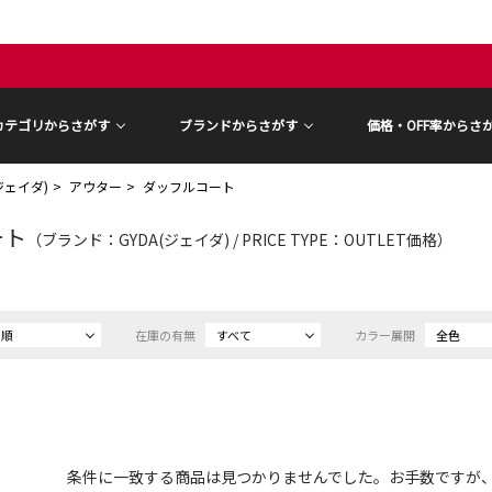
カテゴリからさがす
ブランドからさがす
価格・OFF率からさ
(ジェイダ)
アウター
ダッフルコート
ート
（ブランド：GYDA(ジェイダ) / PRICE TYPE：OUTLET価格）
め順
在庫の有無
すべて
カラー展開
全色
条件に一致する商品は見つかりませんでした。お手数ですが