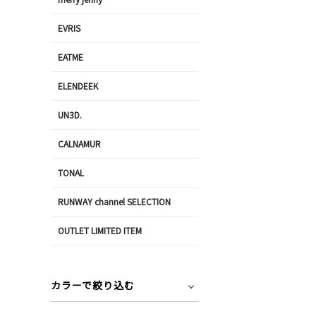
EVRIS
EATME
ELENDEEK
UN3D.
CALNAMUR
TONAL
RUNWAY channel SELECTION
OUTLET LIMITED ITEM
カラーで絞り込む