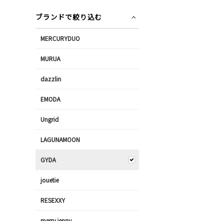
ブランドで絞り込む
MERCURYDUO
MURUA
dazzlin
EMODA
Ungrid
LAGUNAMOON
GYDA
jouetie
RESEXXY
merry jenny