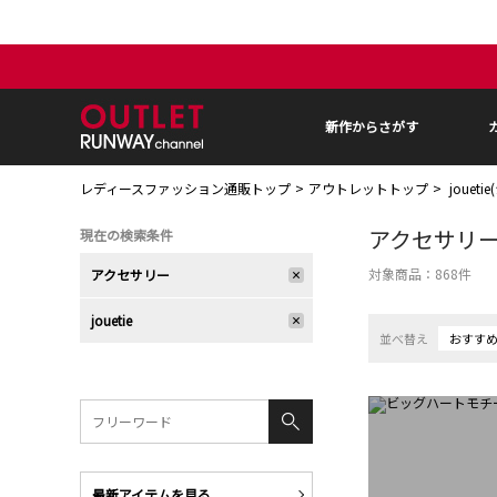
新作からさがす
レディースファッション通販トップ
アウトレットトップ
jouet
アクセサリ
現在の検索条件
対象商品：
868
件
アクセサリー
jouetie
並べ替え
おすす
最新アイテムを見る