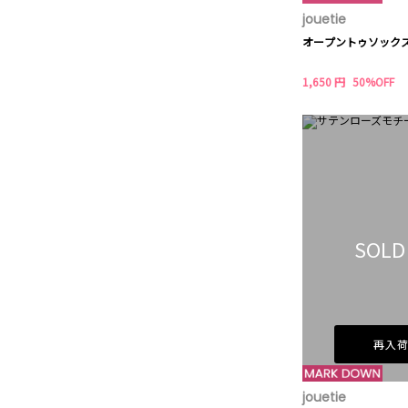
jouetie
オープントゥソック
1,650 円
50%OFF
SOLD
再入
jouetie