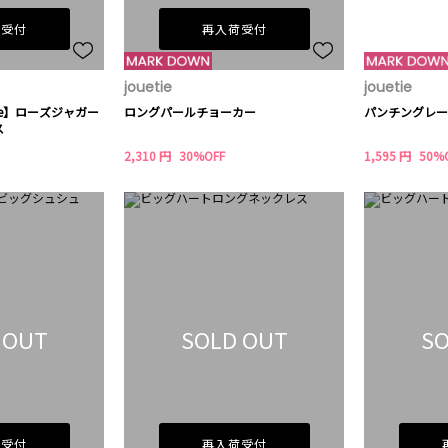
荷受付
再入荷受付
jouetie
jouetie
etie】ローズジャガー
ロングパールチョーカー
パンチングレー
ス
2,310 円
30%OFF
1,595 円
50%
 OUT
SOLD OUT
SO
荷受付
再入荷受付