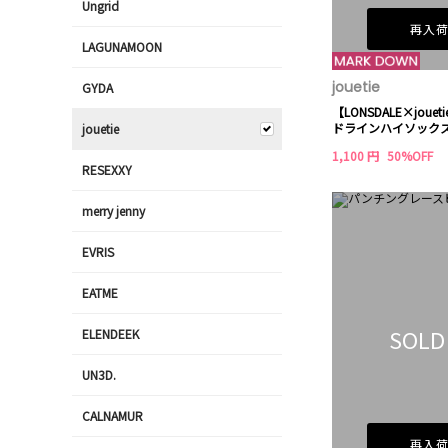
Ungrid
再入
LAGUNAMOON
jouetie
GYDA
【LONSDALE×jou
ドラインハイソック
jouetie
1,100 円
50%OFF
RESEXXY
merry jenny
EVRIS
EATME
SOLD
ELENDEEK
UN3D.
CALNAMUR
再入