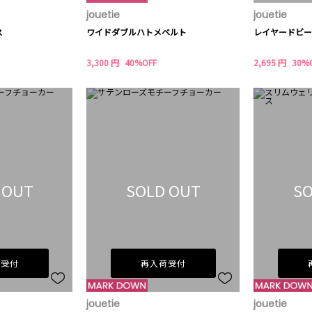
jouetie
jouetie
ス
ワイドダブルハトメベルト
レイヤードビー
3,300 円
40%OFF
2,695 円
30%
 OUT
SOLD OUT
SO
荷受付
再入荷受付
jouetie
jouetie