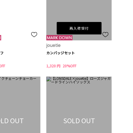
再入荷受付
jouetie
フ
カンバッジセット
OFF
1,320 円
20%OFF
LD OUT
SOLD OUT