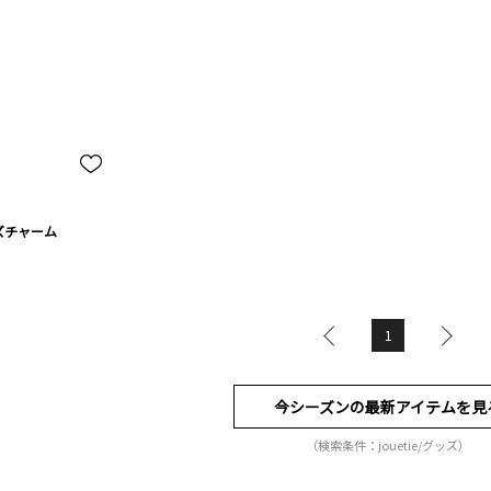
ズチャーム
1
今シーズンの最新アイテムを見
（検索条件：jouetie/グッズ）