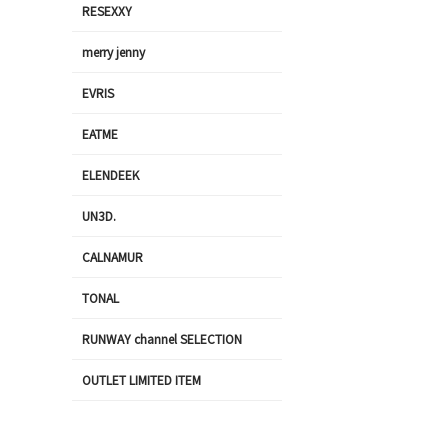
RESEXXY
merry jenny
EVRIS
EATME
ELENDEEK
UN3D.
CALNAMUR
TONAL
RUNWAY channel SELECTION
OUTLET LIMITED ITEM