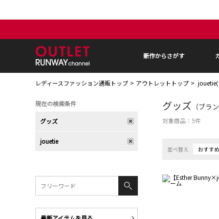
新作からさがす
レディースファッション通販トップ
アウトレットトップ
jouet
グッズ
現在の検索条件
（ブランド
対象商品：
5
件
グッズ
jouetie
並べ替え
おすす
最新アイテムを見る