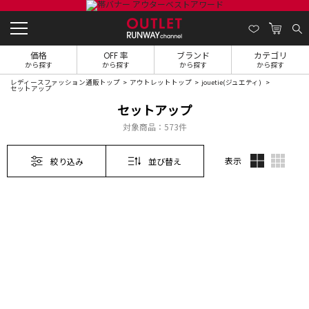
価格
OFF 率
ブランド
カテゴリ
から探す
から探す
から探す
から探す
レディースファッション通販トップ
アウトレットトップ
jouetie(ジュエティ)
セットアップ
セットアップ
対象商品：
573件
表示
絞り込み
並び替え