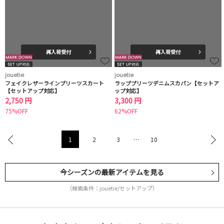
再入荷受付
再入荷受付
jouetie
jouetie
フェイクレザーラインプリーツスカート
ラッププリーツデニムスカパン【セットア
【セットアップ対応】
ップ対応】
2,750 円
3,300 円
75%OFF
62%OFF
1
2
3
…
10
今シーズンの最新アイテムを見る
（検索条件：jouetie/セットアップ）