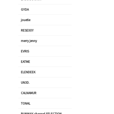
GYDA
jouetie
RESEXXY
merry jenny
EVRIS
EATME
ELENDEEK
UN3D.
CALNAMUR
TONAL
RUNWAY channel SELECTION