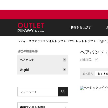
新作からさがす
レディースファッション通販トップ
アウトレットトップ
Ungri
ヘアバンド
現在の検索条件
（
対象商品：
4
件
ヘアバンド
Ungrid
並べ替え
おすす
最新アイテムを見る