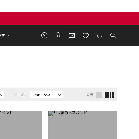
がす
シーズン
指定しない
表示