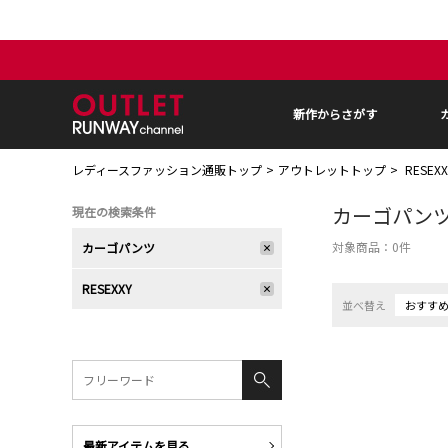
新作からさがす
レディースファッション通販トップ
アウトレットトップ
RESEX
カーゴパン
現在の検索条件
対象商品：
0
件
カーゴパンツ
RESEXXY
並べ替え
おすす
最新アイテムを見る