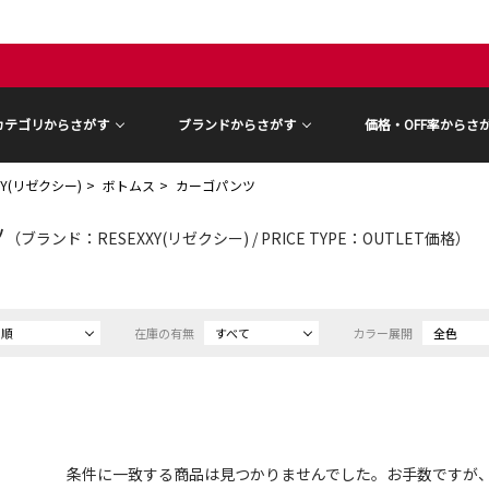
カテゴリからさがす
ブランドからさがす
価格・OFF率からさ
XY(リゼクシー)
ボトムス
カーゴパンツ
ツ
（ブランド：RESEXXY(リゼクシー) / PRICE TYPE：OUTLET価格）
め順
在庫の有無
すべて
カラー展開
全色
条件に一致する商品は見つかりませんでした。お手数ですが