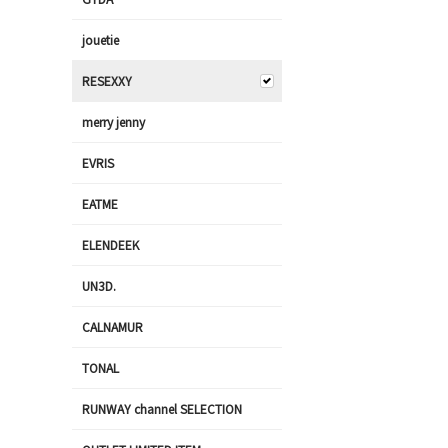
jouetie
RESEXXY
merry jenny
EVRIS
EATME
ELENDEEK
UN3D.
CALNAMUR
TONAL
RUNWAY channel SELECTION