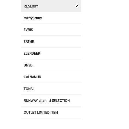
RESEXXY
merry jenny
EVRIS
EATME
ELENDEEK
UN3D.
CALNAMUR
TONAL
RUNWAY channel SELECTION
OUTLET LIMITED ITEM