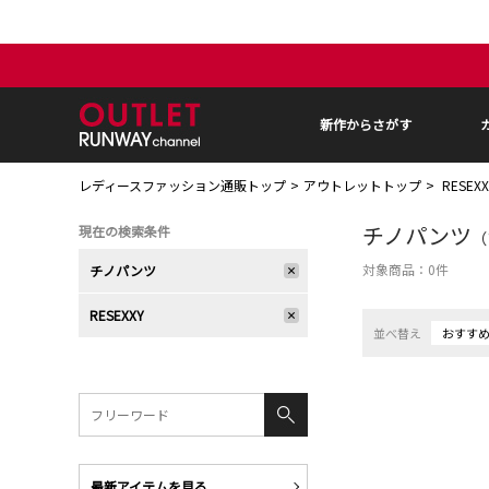
新作からさがす
レディースファッション通販トップ
アウトレットトップ
RESEX
チノパンツ
現在の検索条件
（
対象商品：
0
件
チノパンツ
RESEXXY
並べ替え
おすす
最新アイテムを見る