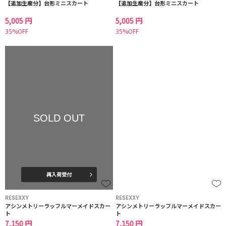
【追加生産分】台形ミニスカート
【追加生産分】台形ミニスカート
5,005 円
5,005 円
35%OFF
35%OFF
SOLD OUT
再入荷受付
RESEXXY
RESEXXY
アシンメトリーラッフルマーメイドスカー
アシンメトリーラッフルマーメイドスカー
ト
ト
7,150 円
7,150 円