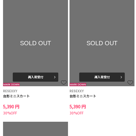
SOLD OUT
SOLD OUT
再入荷受付
再入荷受付
RESEXXY
RESEXXY
台形ミニスカート
台形ミニスカート
5,390 円
5,390 円
30%OFF
30%OFF