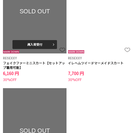
SOLD OUT
再入荷受付
RESEXXY
RESEXXY
フェイクファーミニスカート【セットアッ
イレヘムツイードマーメイドスカート
プ着用可能】
6,160 円
7,700 円
30%OFF
30%OFF
SOLD OUT