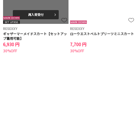
再入荷受付
RESEXXY
RESEXXY
ギャザーマーメイドスカート【セットアッ
ローウエストベルトプリーツミニスカート
プ着用可能】
6,930 円
7,700 円
30%OFF
30%OFF