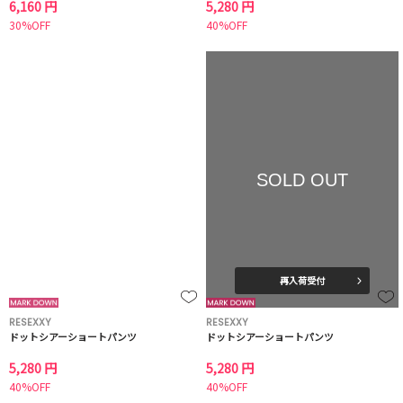
6,160 円
5,280 円
30%OFF
40%OFF
SOLD OUT
再入荷受付
RESEXXY
RESEXXY
ドットシアーショートパンツ
ドットシアーショートパンツ
5,280 円
5,280 円
40%OFF
40%OFF