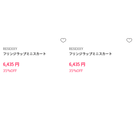
RESEXXY
RESEXXY
フリンジラップミニスカート
フリンジラップミニスカート
6,435 円
6,435 円
35%OFF
35%OFF