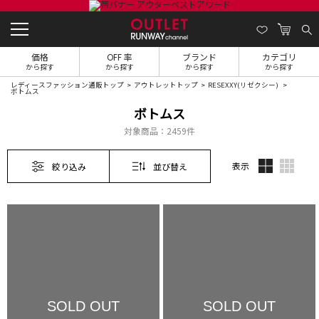
価格
OFF 率
ブランド
カテゴリ
から探す
から探す
から探す
から探す
レディースファッション通販トップ
アウトレットトップ
RESEXXY(リゼクシー)
ボトムス
ボトムス
対象商品：
2459件
表示
絞り込み
並び替え
SOLD OUT
SOLD OUT