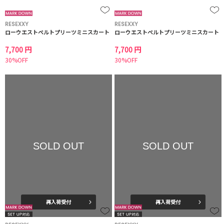
RESEXXY
RESEXXY
ローウエストベルトプリーツミニスカート
ローウエストベルトプリーツミニスカート
7,700 円
7,700 円
30%OFF
30%OFF
SOLD OUT
SOLD OUT
再入荷受付
再入荷受付