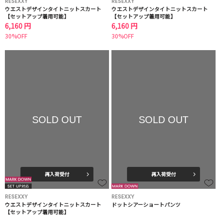
RESEXXY
RESEXXY
ウエストデザインタイトニットスカート
ウエストデザインタイトニットスカート
【セットアップ着用可能】
【セットアップ着用可能】
6,160 円
6,160 円
30%OFF
30%OFF
SOLD OUT
SOLD OUT
再入荷受付
再入荷受付
RESEXXY
RESEXXY
ウエストデザインタイトニットスカート
ドットシアーショートパンツ
【セットアップ着用可能】