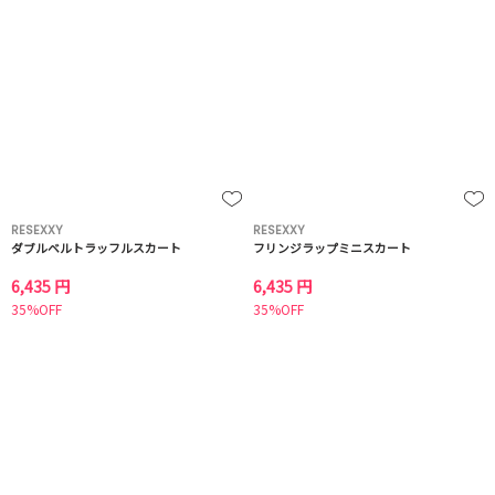
RESEXXY
RESEXXY
ダブルベルトラッフルスカート
フリンジラップミニスカート
6,435 円
6,435 円
35%OFF
35%OFF