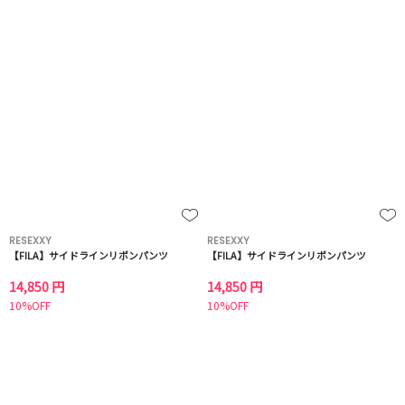
RESEXXY
RESEXXY
【FILA】サイドラインリボンパンツ
【FILA】サイドラインリボンパンツ
14,850 円
14,850 円
10%OFF
10%OFF