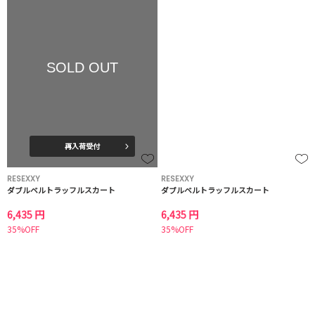
SOLD OUT
再入荷受付
RESEXXY
RESEXXY
ダブルベルトラッフルスカート
ダブルベルトラッフルスカート
6,435 円
6,435 円
35%OFF
35%OFF