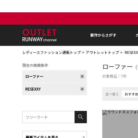
新作からさがす
レディースファッション通販トップ
アウトレットトップ
RESEX
ローファー
現在の検索条件
（
対象商品：
7
件
ローファー
RESEXXY
並べ替え
おすす
最新アイテムを見る