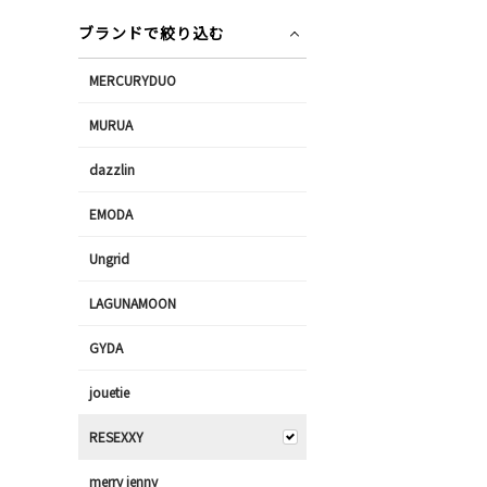
ブランドで絞り込む
MERCURYDUO
MURUA
dazzlin
EMODA
Ungrid
LAGUNAMOON
GYDA
jouetie
RESEXXY
merry jenny