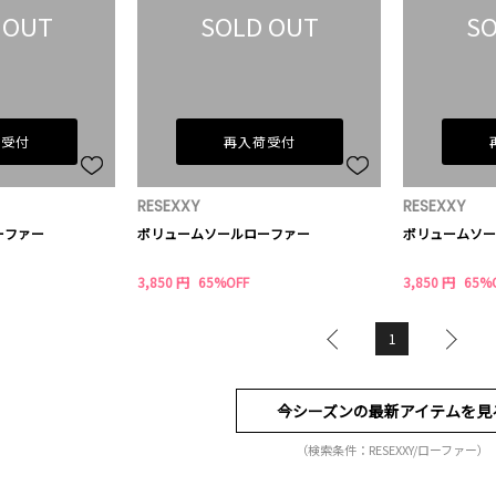
 OUT
SOLD OUT
SO
荷受付
再入荷受付
RESEXXY
RESEXXY
ーファー
ボリュームソールローファー
ボリュームソー
3,850 円
65%OFF
3,850 円
65%
1
今シーズンの最新アイテムを見
（検索条件：RESEXXY/ローファー）