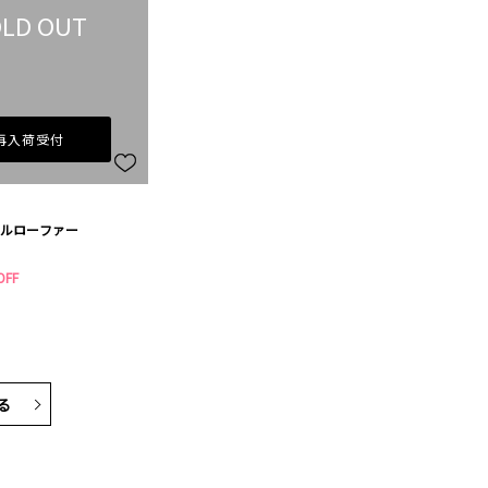
LD OUT
再入荷受付
ルローファー
OFF
る