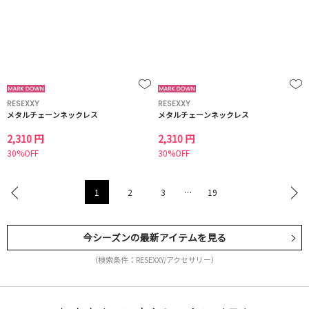
RESEXXY
RESEXXY
メタルチェーンネックレス
メタルチェーンネックレス
2,310 円
2,310 円
30%OFF
30%OFF
1
2
3
…
19
今シーズンの最新アイテムを見る
（検索条件：RESEXXY/アクセサリー）