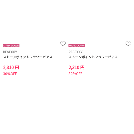
RESEXXY
RESEXXY
ストーンポイントフラワーピアス
ストーンポイントフラワーピアス
2,310 円
2,310 円
30%OFF
30%OFF