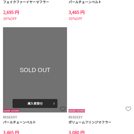
フェイクファーイヤーマフラー
パールチェーンベルト
2,695 円
3,465 円
30%OFF
30%OFF
SOLD OUT
再入荷受付
RESEXXY
RESEXXY
パールチェーンベルト
ボリュームフリンジマフラー
3,465 円
3,080 円