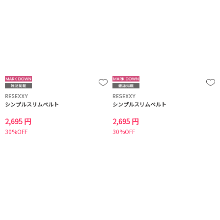
RESEXXY
RESEXXY
シンプルスリムベルト
シンプルスリムベルト
2,695 円
2,695 円
30%OFF
30%OFF