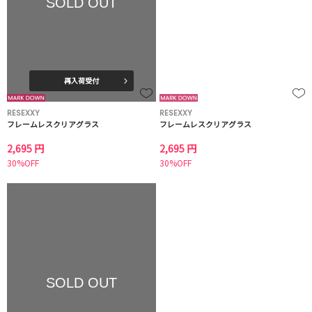
SOLD OUT
再入荷受付
RESEXXY
RESEXXY
フレームレスクリアグラス
フレームレスクリアグラス
2,695 円
2,695 円
30%OFF
30%OFF
SOLD OUT