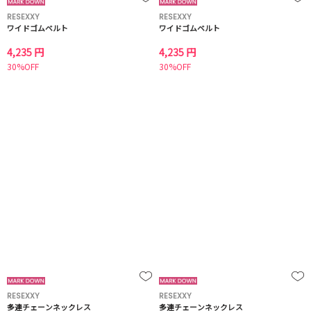
RESEXXY
RESEXXY
ワイドゴムベルト
ワイドゴムベルト
4,235 円
4,235 円
30%OFF
30%OFF
RESEXXY
RESEXXY
多連チェーンネックレス
多連チェーンネックレス