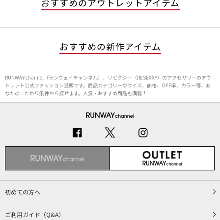
おすすめのアウトレットアイテム
おすすめの新作アイテム
RUNWAY channel（ランウェイチャンネル）、リゼクシー（RESEXXY）のアクセサリーのアウ
トレット公式ファッション通販です。商品カテゴリーやサイズ、価格、OFF率、カラー等、あ
なたのこだわり条件から探せます。人気・おすすめ商品も満載！
初めての方へ
ご利用ガイド（Q&A）