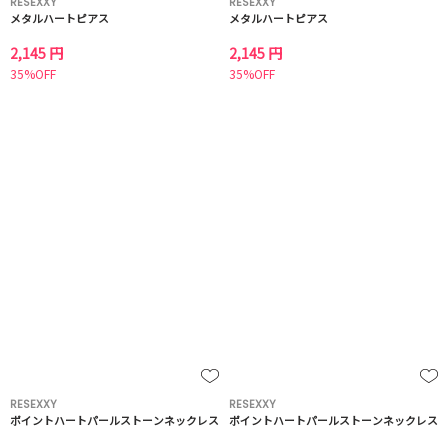
RESEXXY
RESEXXY
メタルハートピアス
メタルハートピアス
2,145 円
2,145 円
35%OFF
35%OFF
RESEXXY
RESEXXY
ポイントハートパールストーンネックレス
ポイントハートパールストーンネックレス