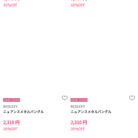
30%OFF
30%OFF
RESEXXY
RESEXXY
ニュアンスメタルバングル
ニュアンスメタルバングル
2,310 円
2,310 円
30%OFF
30%OFF