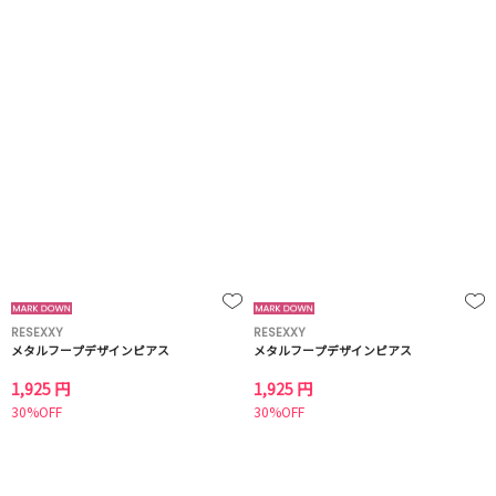
RESEXXY
RESEXXY
メタルフープデザインピアス
メタルフープデザインピアス
1,925 円
1,925 円
30%OFF
30%OFF