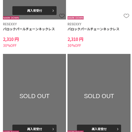
再入荷受付
RESEXXY
RESEXXY
バロックパールチェーンネックレス
バロックパールチェーンネックレス
2,310 円
2,310 円
30%OFF
30%OFF
SOLD OUT
SOLD OUT
再入荷受付
再入荷受付