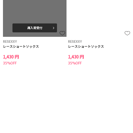
再入荷受付
RESEXXY
RESEXXY
レースショートソックス
レースショートソックス
1,430 円
1,430 円
35%OFF
35%OFF