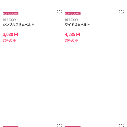
RESEXXY
RESEXXY
シンプルスリムベルト
ワイドゴムベルト
3,080 円
4,235 円
30%OFF
30%OFF