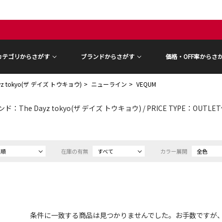
カテゴリからさがす
ブランドからさがす
価格・OFF率からさ
ayz tokyo(ザ デイズ トウキョウ)
ニューライン
VEQUM
ド：The Dayz tokyo(ザ デイズ トウキョウ) / PRICE TYPE：OUTL
め順
在庫の有無
すべて
カラー展開
全色
条件に一致する商品は見つかりませんでした。お手数ですが