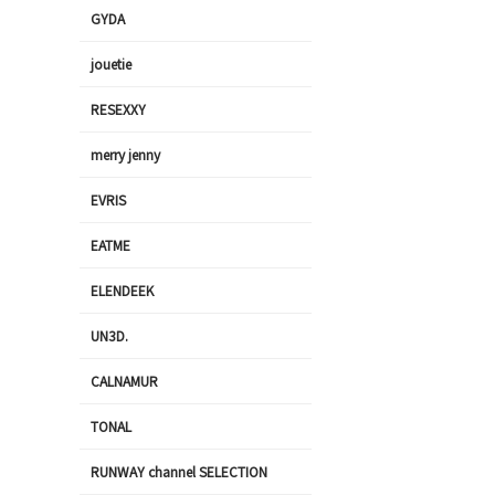
GYDA
jouetie
RESEXXY
merry jenny
EVRIS
EATME
ELENDEEK
UN3D.
CALNAMUR
TONAL
RUNWAY channel SELECTION