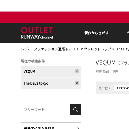
新作からさがす
レディースファッション通販トップ
アウトレットトップ
The D
VEQUM
現在の検索条件
（ブラン
対象商品：
0
件
VEQUM
The Dayz tokyo
並べ替え
おすす
最新アイテムを見る