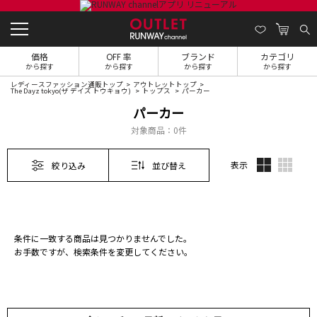
価格
OFF 率
ブランド
カテゴリ
から探す
から探す
から探す
から探す
レディースファッション通販トップ
アウトレットトップ
The Dayz tokyo(ザ デイズ トウキョウ)
トップス
パーカー
パーカー
対象商品：
0件
表示
絞り込み
並び替え
条件に一致する商品は見つかりませんでした。
お手数ですが、検索条件を変更してください。