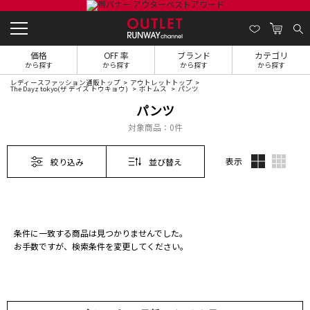
価格
OFF 率
ブランド
カテゴリ
から探す
から探す
から探す
から探す
レディースファッション通販トップ
アウトレットトップ
The Dayz tokyo(ザ デイズ トウキョウ)
ボトムス
パンツ
パンツ
対象商品：
0件
表示
絞り込み
並び替え
条件に一致する商品は見つかりませんでした。
お手数ですが、検索条件を変更してください。