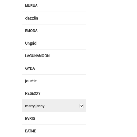
MURUA
dazzlin
EMODA
Ungrid
LAGUNAMOON
GYDA
jouetie
RESEXXY
merry jenny
EVRIS
EATME