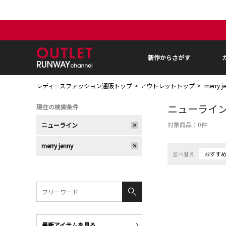
新作からさがす
レディースファッション通販トップ
アウトレットトップ
merry
ニューライ
現在の検索条件
対象商品：
0
件
ニューライン
merry jenny
並べ替え
おすす
最新アイテムを見る