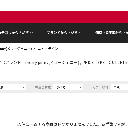
カテゴリからさがす
ブランドからさがす
価格・OFF率からさ
 jenny(メリージェニー)
ニューライン
ン
（ブランド：merry jenny(メリージェニー) / PRICE TYPE：OUTLE
め順
在庫の有無
すべて
カラー展開
全色
条件に一致する商品は見つかりませんでした。お手数ですが