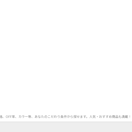
ズ、価格、OFF率、カラー等、あなたのこだわり条件から探せます。人気・おすすめ商品も満載！