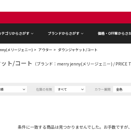
カテゴリからさがす
ブランドからさがす
価格・OFF率からさ
 jenny(メリージェニー)
アウター
ダウンジャケット/コート
ット/コート
（ブランド：merry jenny(メリージェニー) / PRICE
め順
在庫の有無
すべて
カラー展開
全色
条件に一致する商品は見つかりませんでした。お手数ですが