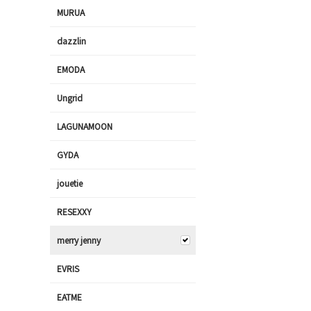
MURUA
dazzlin
EMODA
Ungrid
LAGUNAMOON
GYDA
jouetie
RESEXXY
merry jenny
EVRIS
EATME