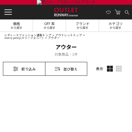
価格
OFF 率
ブランド
カテゴリ
から探す
から探す
から探す
から探す
レディースファッション通販トップ
アウトレットトップ
merry jenny(メリージェニー)
アウター
アウター
対象商品：
1件
表示
絞り込み
並び替え